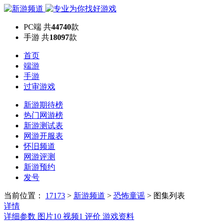
PC端
共
44740
款
手游
共
18097
款
首页
端游
手游
过审游戏
新游期待榜
热门网游榜
新游测试表
网游开服表
怀旧频道
网游评测
新游预约
发号
当前位置：
17173
>
新游频道
>
恐怖童谣
>
图集列表
详情
详细参数
图片
10
视频
1
评价
游戏资料