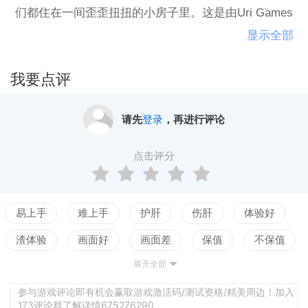
们都住在一间歪歪扭扭的小房子里。这是由Uri Games
开发的“陌生男人”系列的第一个标题。当大卫搬进他的
显示全部
新房子时，他经历了无数的恐惧。为了纪念这款游戏
的Steam版本，已经添加了成果和多语言本地化。第二
我要点评
部《沙人》，以及在系列中进一步的部分，分别名为
《Boogie Man》和《被绞死的人》，也将在不久的将
请先
登录
，再进行评论
来发布。以探索和动作元素为特征的二维恐怖冒险故
事，包含了各种各样的暴力情节。
点击评分
易上手
难上手
护肝
伤肝
体验好
渣体验
画面好
画面差
保值
不保值
展开全部
配置高
配置低
测试
参与游戏评论即有机会赢取游戏激活码/测试资格/精美周边！加入
173评论群了解详情675276290