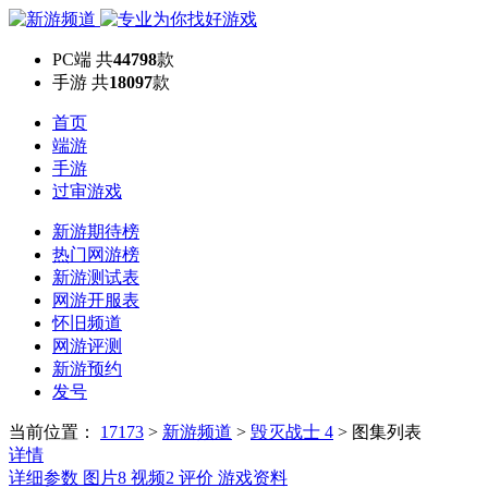
PC端
共
44798
款
手游
共
18097
款
首页
端游
手游
过审游戏
新游期待榜
热门网游榜
新游测试表
网游开服表
怀旧频道
网游评测
新游预约
发号
当前位置：
17173
>
新游频道
>
毁灭战士 4
>
图集列表
详情
详细参数
图片
8
视频
2
评价
游戏资料