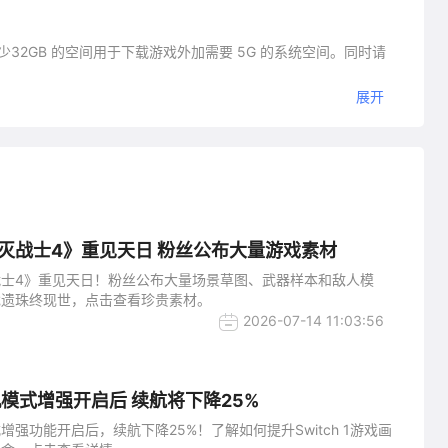
最少32GB 的空间用于下载游戏外加需要 5G 的系统空间。同时请
展开
如今回来了！在本作中，玩家将手握强大的武器消灭前进路上的一切敌
灭战士4》重见天日 粉丝公布大量游戏素材
士4》重见天日！粉丝公布大量场景草图、武器样本和敌人模
戏遗珠终现世，点击查看珍贵素材。
2026-07-14 11:03:56
2掌机模式增强开启后 续航将下降25%
机模式增强功能开启后，续航下降25%！了解如何提升Switch 1游戏画