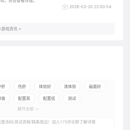
寿命。点击查看详情。
2026-03-20 22:00:54
游戏资讯 +
护肝
伤肝
体验好
渣体验
画面好
保值
配置高
配置低
测试
展开全部
激活码/测试资格/精美周边！加入173评论群了解详情