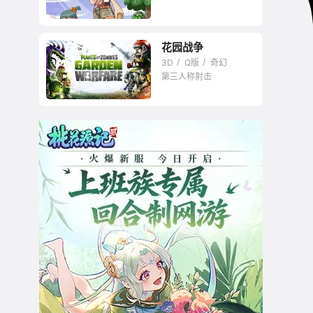
花园战争
3D
Q版
奇幻
第三人称射击
植物大战僵尸版的军
团要塞