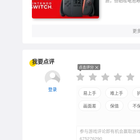
质，但牺牲电池
更多
我要点评
点击评分
登录
易上手
难上手
画面差
保值
不
参与游戏评论即有机会赢取游戏
675276290