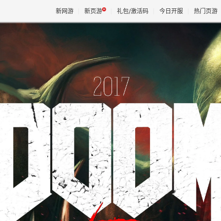
新网游
新页游
礼包/激活码
今日开服
热门页游
魔兽
天堂
王权与