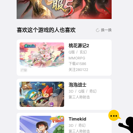
喜欢这个游戏的人也喜欢
换一换
桃花源记2
Q版
玄幻
MMORPG
下载41586
关注280122
无商城开放交易回合
泡泡战士
网游
3D
Q版
奇幻
第三人称射击
Timekid
3D
奇幻
第三人称射击