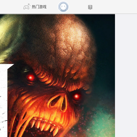
热门游戏
DNF
传奇4
剑网3旗舰版
新天龙八部
自由
诛仙世界
新仙侠5