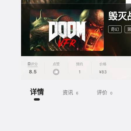
毁灭
奇幻
评分
点赞
预约
价格
8.5
1
¥83
详情
资讯
评价
6
0