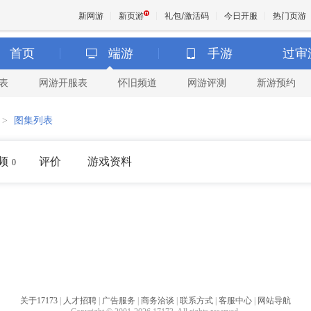
新网游
新页游
礼包/激活码
今日开服
热门页游
首页
端游
手游
过审
表
网游开服表
怀旧频道
网游评测
新游预约
魔兽
>
图集列表
天堂
频
评价
游戏资料
0
王权与
关于17173
|
人才招聘
|
广告服务
|
商务洽谈
|
联系方式
|
客服中心
|
网站导航