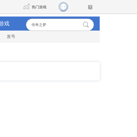
热门游戏
游戏
发号
DNF
传奇4
剑网3旗舰版
新天龙八部
自由
诛仙世界
新仙侠5