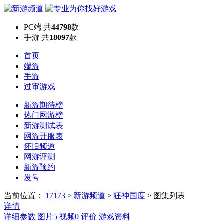
PC端
共
44798
款
手游
共
18097
款
首页
端游
手游
过审游戏
新游期待榜
热门网游榜
新游测试表
网游开服表
怀旧频道
网游评测
新游预约
发号
当前位置：
17173
>
新游频道
>
狂神国度
>
图集列表
详情
详细参数
图片
5
视频
0
评价
游戏资料