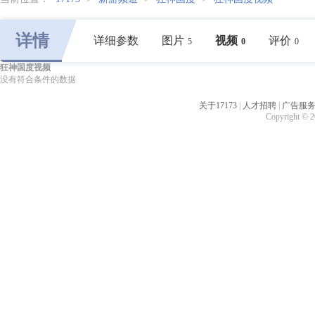
详情
详细参数
图片
视频
评价
5
0
0
狂神国度视频
没有符合条件的数据
关于17173
|
人才招聘
|
广告服
Copyright © 20