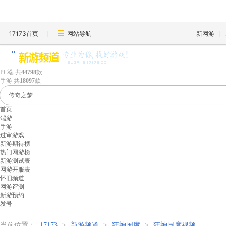
17173首页
网站导航
新网游
PC端
共
44798
款
手游
共
18097
款
首页
端游
手游
过审游戏
新游期待榜
热门网游榜
新游测试表
网游开服表
怀旧频道
网游评测
新游预约
发号
当前位置：
17173
>
新游频道
>
狂神国度
>
狂神国度视频