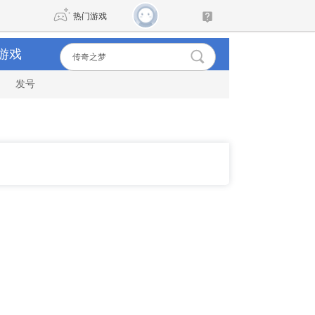
热门游戏
游戏
发号
DNF
传奇4
剑网3旗舰版
新天龙八部
自由
诛仙世界
新仙侠5