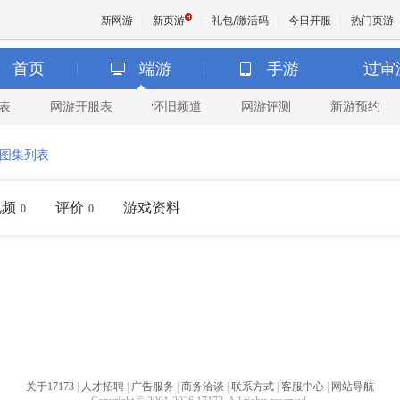
新网游
新页游
礼包/激活码
今日开服
热门页游
首页
端游
手游
过审
表
网游开服表
怀旧频道
网游评测
新游预约
魔兽
图集列表
天堂
视频
评价
游戏资料
0
0
王权与
关于17173
|
人才招聘
|
广告服务
|
商务洽谈
|
联系方式
|
客服中心
|
网站导航