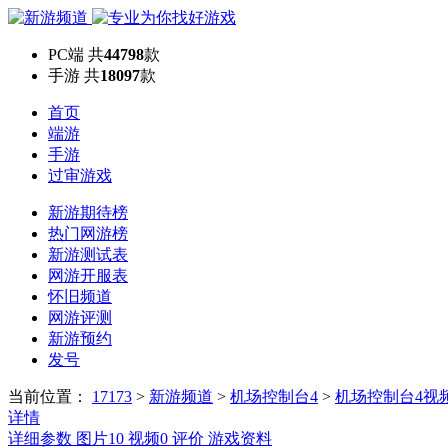
PC端
共
44798
款
手游
共
18097
款
首页
端游
手游
过审游戏
新游期待榜
热门网游榜
新游测试表
网游开服表
怀旧频道
网游评测
新游预约
发号
当前位置：
17173
>
新游频道
>
机场控制台4
>
机场控制台4视
详情
详细参数
图片
10
视频
0
评价
游戏资料