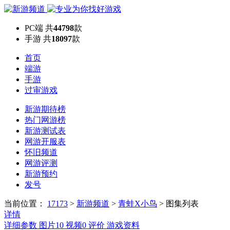
PC端
共
44798
款
手游
共
18097
款
首页
端游
手游
过审游戏
新游期待榜
热门网游榜
新游测试表
网游开服表
怀旧频道
网游评测
新游预约
发号
当前位置：
17173
>
新游频道
>
青蛙X小鸟
>
图集列表
详情
详细参数
图片
10
视频
0
评价
游戏资料