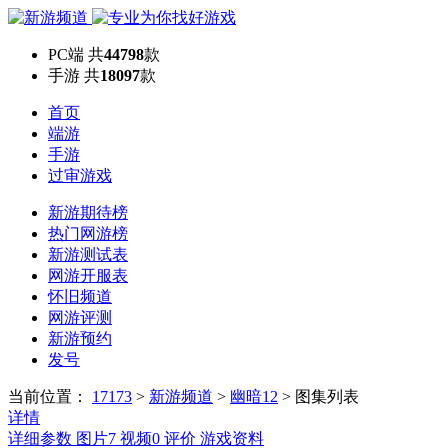
PC端
共
44798
款
手游
共
18097
款
首页
端游
手游
过审游戏
新游期待榜
热门网游榜
新游测试表
网游开服表
怀旧频道
网游评测
新游预约
发号
当前位置：
17173
>
新游频道
>
幽暗12
>
图集列表
详情
详细参数
图片
7
视频
0
评价
游戏资料