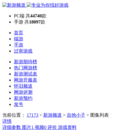
PC端
共
44740
款
手游
共
18097
款
首页
端游
手游
过审游戏
新游期待榜
热门网游榜
新游测试表
网游开服表
怀旧频道
网游评测
新游预约
发号
当前位置：
17173
>
新游频道
>
吉他小子
>
图集列表
详情
详细参数
图片
1
视频
0
评价
游戏资料