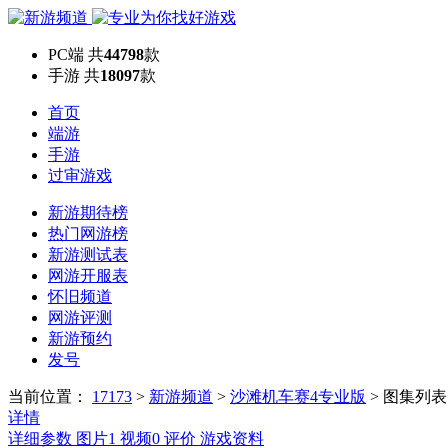
PC端
共
44798
款
手游
共
18097
款
首页
端游
手游
过审游戏
新游期待榜
热门网游榜
新游测试表
网游开服表
怀旧频道
网游评测
新游预约
发号
当前位置：
17173
>
新游频道
>
沙滩机车赛4专业版
>
图集列表
详情
详细参数
图片
1
视频
0
评价
游戏资料