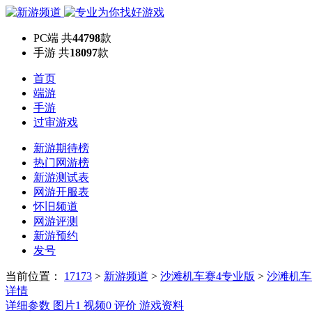
PC端
共
44798
款
手游
共
18097
款
首页
端游
手游
过审游戏
新游期待榜
热门网游榜
新游测试表
网游开服表
怀旧频道
网游评测
新游预约
发号
当前位置：
17173
>
新游频道
>
沙滩机车赛4专业版
>
沙滩机车
详情
详细参数
图片
1
视频
0
评价
游戏资料