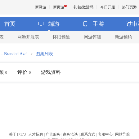
新网游
新页游
礼包/激活码
今日开服
热门页游
首页
端游
手游
过审
表
网游开服表
怀旧频道
网游评测
新游预约
魔兽
 - Branded Azel
>
图集列表
天堂
频
评价
游戏资料
0
0
王权与
关于17173
|
人才招聘
|
广告服务
|
商务洽谈
|
联系方式
|
客服中心
|
网站导航