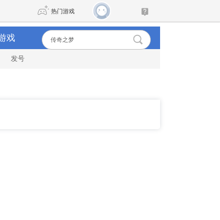
热门游戏
游戏
发号
DNF
传奇4
剑网3旗舰版
新天龙八部
自由
诛仙世界
新仙侠5