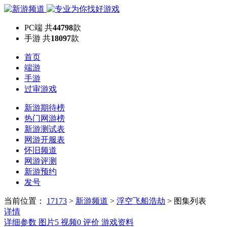
PC端
共
44798
款
手游
共
18097
款
首页
端游
手游
过审游戏
新游期待榜
热门网游榜
新游测试表
网游开服表
怀旧频道
网游评测
新游预约
发号
当前位置：
17173
>
新游频道
>
浮空飞船浩劫
>
图集列表
详情
详细参数
图片
5
视频
0
评价
游戏资料