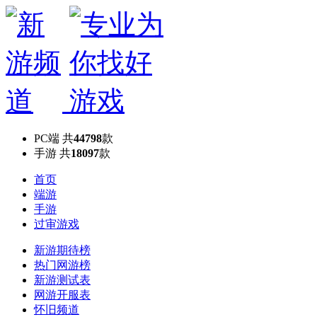
PC端
共
44798
款
手游
共
18097
款
首页
端游
手游
过审游戏
新游期待榜
热门网游榜
新游测试表
网游开服表
怀旧频道