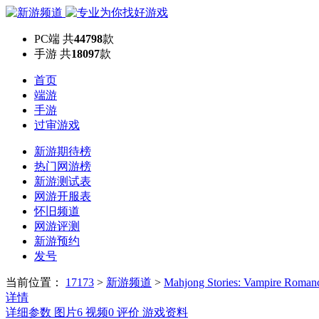
PC端
共
44798
款
手游
共
18097
款
首页
端游
手游
过审游戏
新游期待榜
热门网游榜
新游测试表
网游开服表
怀旧频道
网游评测
新游预约
发号
当前位置：
17173
>
新游频道
>
Mahjong Stories: Vampire Roman
详情
详细参数
图片
6
视频
0
评价
游戏资料