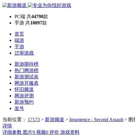
PC端
共
44798
款
手游
共
18097
款
首页
端游
手游
过审游戏
新游期待榜
热门网游榜
新游测试表
网游开服表
怀旧频道
网游评测
新游预约
发号
当前位置：
17173
>
新游频道
>
Insurgence - Second Assault
>
图
详情
详细参数
图片
9
视频
0
评价
游戏资料