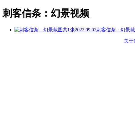
刺客信条：幻景视频
共
1
张
2022.09.02
刺客信条：幻景截
关于1