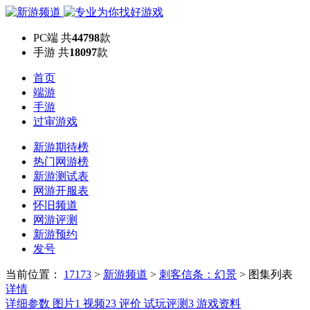
PC端
共
44798
款
手游
共
18097
款
首页
端游
手游
过审游戏
新游期待榜
热门网游榜
新游测试表
网游开服表
怀旧频道
网游评测
新游预约
发号
当前位置：
17173
>
新游频道
>
刺客信条：幻景
>
图集列表
详情
详细参数
图片
1
视频
23
评价
试玩评测
3
游戏资料