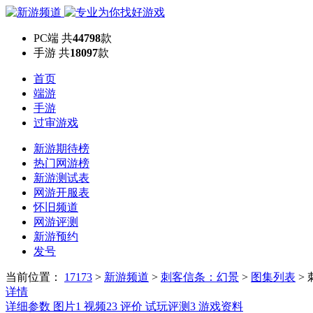
PC端
共
44798
款
手游
共
18097
款
首页
端游
手游
过审游戏
新游期待榜
热门网游榜
新游测试表
网游开服表
怀旧频道
网游评测
新游预约
发号
当前位置：
17173
>
新游频道
>
刺客信条：幻景
>
图集列表
>
详情
详细参数
图片
1
视频
23
评价
试玩评测
3
游戏资料