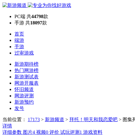
PC端
共
44798
款
手游
共
18097
款
首页
端游
手游
过审游戏
新游期待榜
热门网游榜
新游测试表
网游开服表
怀旧频道
网游评测
新游预约
发号
当前位置：
17173
>
新游频道
>
拜托！明天和我恋爱吧
>
图集
详情
详细参数
图片
4
视频
0
评价
试玩评测
1
游戏资料