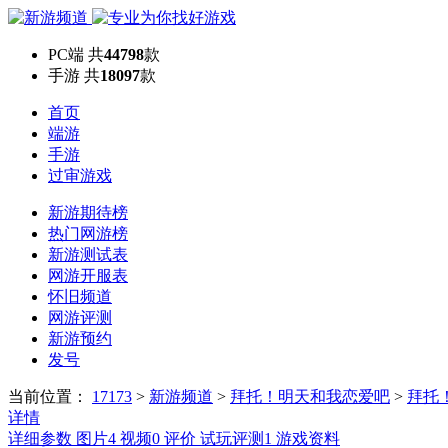
PC端
共
44798
款
手游
共
18097
款
首页
端游
手游
过审游戏
新游期待榜
热门网游榜
新游测试表
网游开服表
怀旧频道
网游评测
新游预约
发号
当前位置：
17173
>
新游频道
>
拜托！明天和我恋爱吧
>
拜托
详情
详细参数
图片
4
视频
0
评价
试玩评测
1
游戏资料