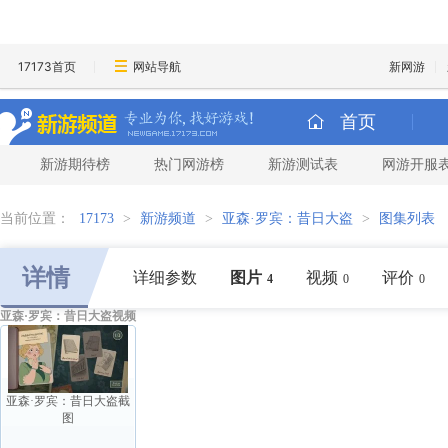
17173首页
网站导航
新网游
首页
新游期待榜
热门网游榜
新游测试表
网游开服
当前位置：
17173
>
新游频道
>
亚森·罗宾：昔日大盗
>
图集列表
详情
详细参数
图片
视频
评价
4
0
0
亚森·罗宾：昔日大盗视频
亚森·罗宾：昔日大盗截
图