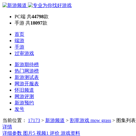
PC端
共
44798
款
手游
共
18097
款
首页
端游
手游
过审游戏
新游期待榜
热门网游榜
新游测试表
网游开服表
怀旧频道
网游评测
新游预约
发号
当前位置：
17173
>
新游频道
>
割草游戏 mow grass
>
图集列表
详情
详细参数
图片
5
视频
1
评价
游戏资料