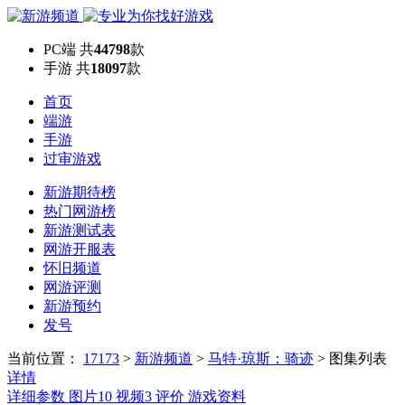
PC端
共
44798
款
手游
共
18097
款
首页
端游
手游
过审游戏
新游期待榜
热门网游榜
新游测试表
网游开服表
怀旧频道
网游评测
新游预约
发号
当前位置：
17173
>
新游频道
>
马特·琼斯：骑迹
>
图集列表
详情
详细参数
图片
10
视频
3
评价
游戏资料