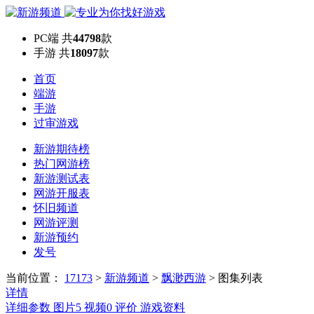
PC端
共
44798
款
手游
共
18097
款
首页
端游
手游
过审游戏
新游期待榜
热门网游榜
新游测试表
网游开服表
怀旧频道
网游评测
新游预约
发号
当前位置：
17173
>
新游频道
>
飘渺西游
>
图集列表
详情
详细参数
图片
5
视频
0
评价
游戏资料