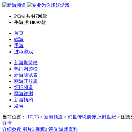
PC端
共
44798
款
手游
共
18097
款
首页
端游
手游
过审游戏
新游期待榜
热门网游榜
新游测试表
网游开服表
怀旧频道
网游评测
新游预约
发号
当前位置：
17173
>
新游频道
>
幻世传说前传.冰封世纪
>
图集
详情
详细参数
图片
5
视频
0
评价
游戏资料