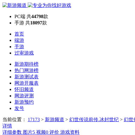
PC端
共
44798
款
手游
共
18097
款
首页
端游
手游
过审游戏
新游期待榜
热门网游榜
新游测试表
网游开服表
怀旧频道
网游评测
新游预约
发号
当前位置：
17173
>
新游频道
>
幻世传说前传.冰封世纪
>
幻世
详情
详细参数
图片
5
视频
0
评价
游戏资料