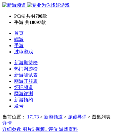
PC端
共
44798
款
手游
共
18097
款
首页
端游
手游
过审游戏
新游期待榜
热门网游榜
新游测试表
网游开服表
怀旧频道
网游评测
新游预约
发号
当前位置：
17173
>
新游频道
>
蹦蹦导弹
>
图集列表
详情
详细参数
图片
5
视频
1
评价
游戏资料