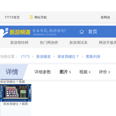
17173首页
网站导航
新网游
首页
新游期待榜
热门网游榜
新游测试表
网游开服
当前位置：
17173
>
新游频道
>
谁改我键位？
>
图集列表
详情
详细参数
图片
视频
评价
5
0
0
谁改我键位？视频
谁改我键位？截图