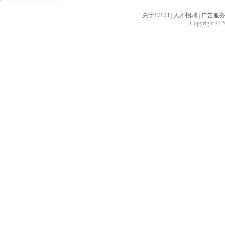
关于17173
|
人才招聘
|
广告服
Copyright © 20