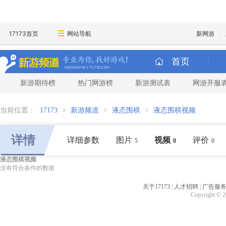
17173首页
网站导航
新网游
首页
新游期待榜
热门网游榜
新游测试表
网游开服
当前位置：
17173
>
新游频道
>
液态围棋
>
液态围棋视频
详情
详细参数
图片
视频
评价
5
0
0
液态围棋视频
没有符合条件的数据
关于17173
|
人才招聘
|
广告服
Copyright © 20