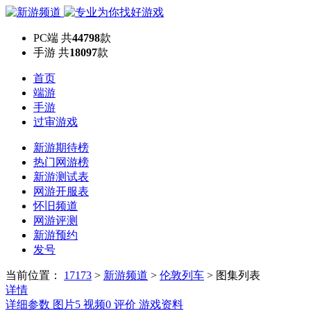
PC端
共
44798
款
手游
共
18097
款
首页
端游
手游
过审游戏
新游期待榜
热门网游榜
新游测试表
网游开服表
怀旧频道
网游评测
新游预约
发号
当前位置：
17173
>
新游频道
>
伦敦列车
>
图集列表
详情
详细参数
图片
5
视频
0
评价
游戏资料