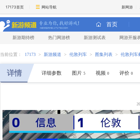
17173首页
网站导航
新网游
首页
新游期待榜
热门网游榜
新游测试表
网游开服
当前位置：
17173
>
新游频道
>
伦敦列车
>
图集列表
>
伦敦列车
详情
详细参数
图片
视频
评价
5
0
0
2