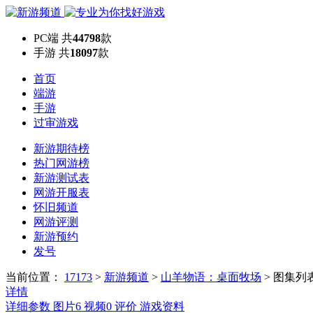
PC端
共
44798
款
手游
共
18097
款
首页
端游
手游
过审游戏
新游期待榜
热门网游榜
新游测试表
网游开服表
怀旧频道
网游评测
新游预约
发号
当前位置：
17173
>
新游频道
>
山羊物语：桌面牧场
>
图集列
详情
详细参数
图片
6
视频
0
评价
游戏资料