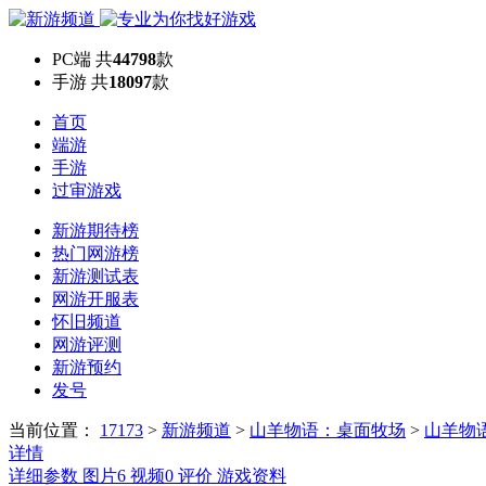
PC端
共
44798
款
手游
共
18097
款
首页
端游
手游
过审游戏
新游期待榜
热门网游榜
新游测试表
网游开服表
怀旧频道
网游评测
新游预约
发号
当前位置：
17173
>
新游频道
>
山羊物语：桌面牧场
>
山羊物
详情
详细参数
图片
6
视频
0
评价
游戏资料