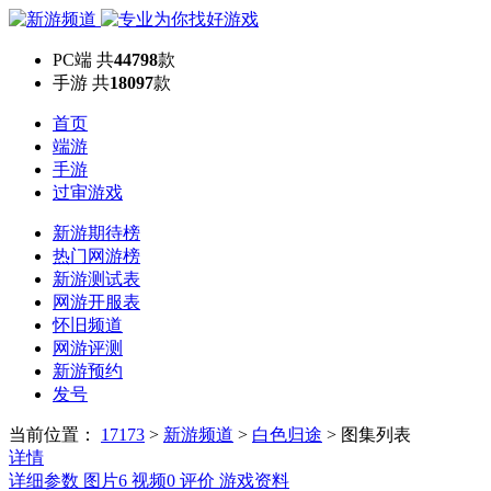
PC端
共
44798
款
手游
共
18097
款
首页
端游
手游
过审游戏
新游期待榜
热门网游榜
新游测试表
网游开服表
怀旧频道
网游评测
新游预约
发号
当前位置：
17173
>
新游频道
>
白色归途
>
图集列表
详情
详细参数
图片
6
视频
0
评价
游戏资料