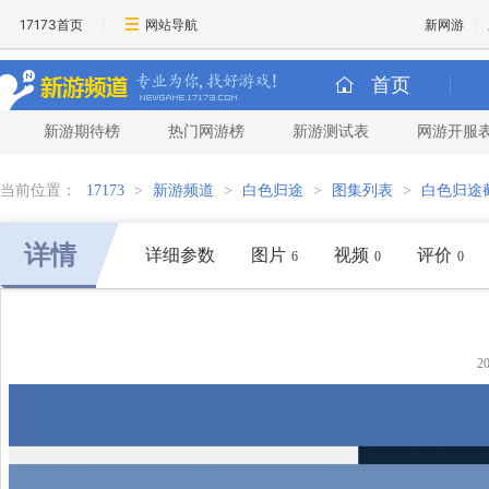
17173首页
网站导航
新网游
首页
新游期待榜
热门网游榜
新游测试表
网游开服
当前位置：
17173
>
新游频道
>
白色归途
>
图集列表
>
白色归途
详情
详细参数
图片
视频
评价
6
0
0
2