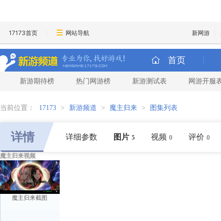
17173首页
网站导航
新网游
首页
新游期待榜
热门网游榜
新游测试表
网游开服
当前位置：
17173
>
新游频道
>
魔主归来
>
图集列表
详情
详细参数
图片
视频
评价
5
0
0
魔主归来视频
魔主归来截图