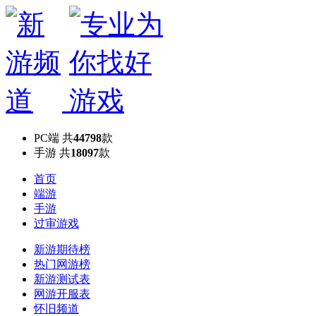
PC端
共
44798
款
手游
共
18097
款
首页
端游
手游
过审游戏
新游期待榜
热门网游榜
新游测试表
网游开服表
怀旧频道