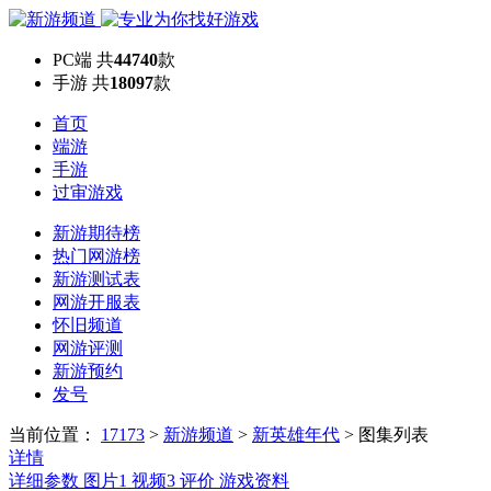
PC端
共
44740
款
手游
共
18097
款
首页
端游
手游
过审游戏
新游期待榜
热门网游榜
新游测试表
网游开服表
怀旧频道
网游评测
新游预约
发号
当前位置：
17173
>
新游频道
>
新英雄年代
>
图集列表
详情
详细参数
图片
1
视频
3
评价
游戏资料