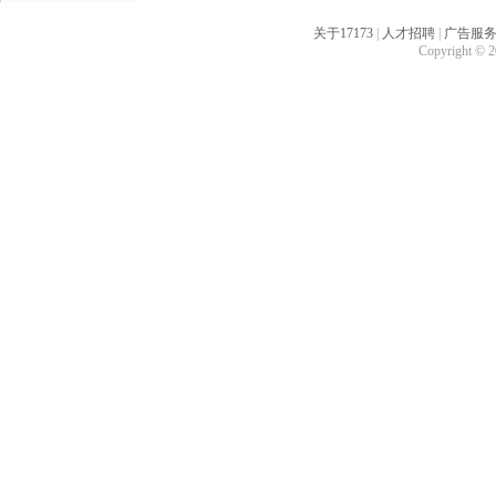
关于17173
|
人才招聘
|
广告服
Copyright © 20