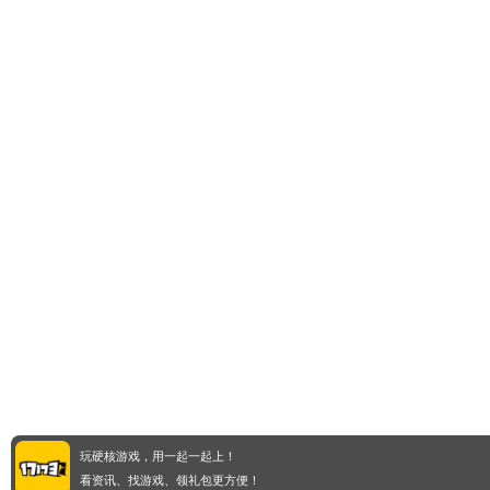
玩硬核游戏，用一起一起上！
看资讯、找游戏、领礼包更方便！