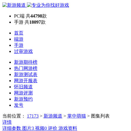
PC端
共
44798
款
手游
共
18097
款
首页
端游
手游
过审游戏
新游期待榜
热门网游榜
新游测试表
网游开服表
怀旧频道
网游评测
新游预约
发号
当前位置：
17173
>
新游频道
>
掌中萌猫
>
图集列表
详情
详细参数
图片
3
视频
0
评价
游戏资料