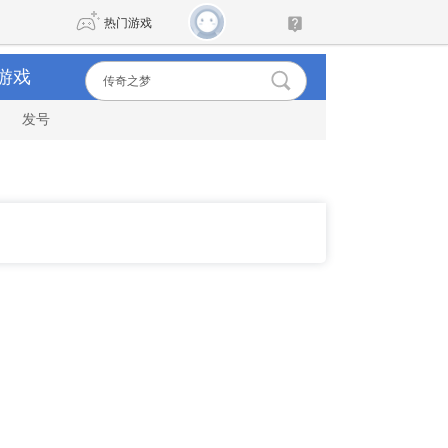
热门游戏
游戏
发号
DNF
传奇4
剑网3旗舰版
新天龙八部
自由
诛仙世界
仙剑世界