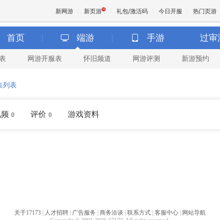
新网游
新页游
礼包/激活码
今日开服
热门页游
首页
端游
手游
过审
表
网游开服表
怀旧频道
网游评测
新游预约
魔兽
集列表
天堂
视频
评价
游戏资料
0
0
王权与
关于17173
|
人才招聘
|
广告服务
|
商务洽谈
|
联系方式
|
客服中心
|
网站导航