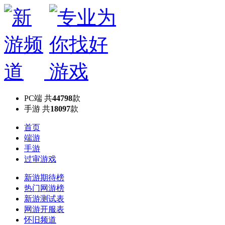
PC端
共
44798
款
手游
共
18097
款
首页
端游
手游
过审游戏
新游期待榜
热门网游榜
新游测试表
网游开服表
怀旧频道