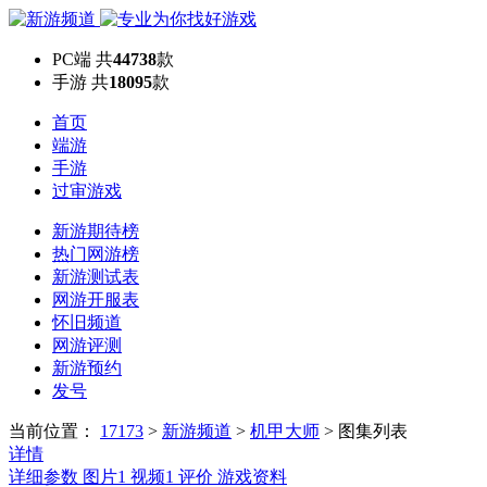
PC端
共
44738
款
手游
共
18095
款
首页
端游
手游
过审游戏
新游期待榜
热门网游榜
新游测试表
网游开服表
怀旧频道
网游评测
新游预约
发号
当前位置：
17173
>
新游频道
>
机甲大师
>
图集列表
详情
详细参数
图片
1
视频
1
评价
游戏资料