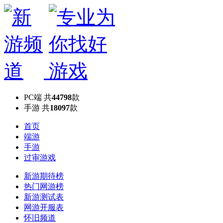
PC端
共
44798
款
手游
共
18097
款
首页
端游
手游
过审游戏
新游期待榜
热门网游榜
新游测试表
网游开服表
怀旧频道