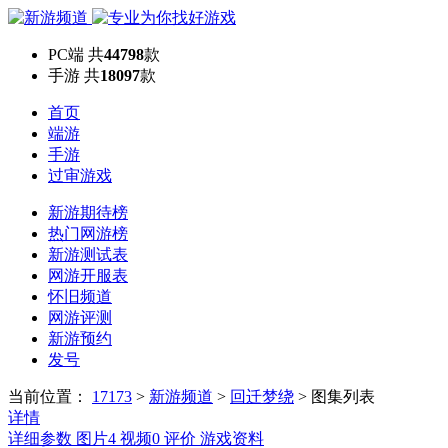
PC端
共
44798
款
手游
共
18097
款
首页
端游
手游
过审游戏
新游期待榜
热门网游榜
新游测试表
网游开服表
怀旧频道
网游评测
新游预约
发号
当前位置：
17173
>
新游频道
>
回迁梦绕
>
图集列表
详情
详细参数
图片
4
视频
0
评价
游戏资料