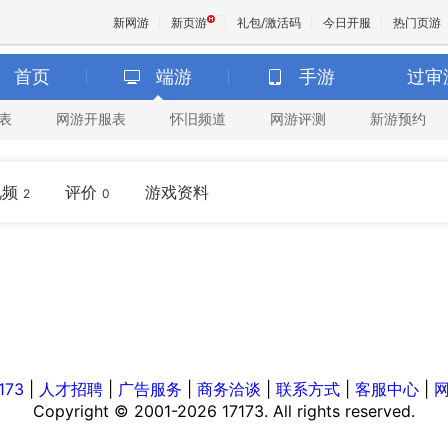
新网游
新页游
礼包/激活码
今日开服
热门页游
首页
端游
手游
过审
表
网游开服表
怀旧频道
网游评测
新游预约
魔兽
天堂
视频
评价
游戏资料
2
0
王权与
173
|
人才招聘
|
广告服务
|
商务洽谈
|
联系方式
|
客服中心
|
Copyright © 2001-2026 17173. All rights reserved.