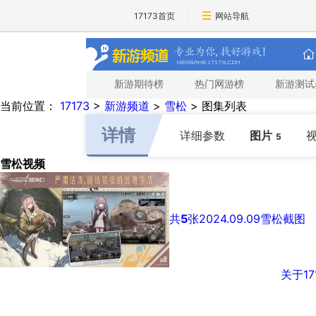
17173首页
网站导航
新游期待榜
热门网游榜
新游测试
当前位置：
17173
>
新游频道
>
雪松
>
图集列表
详情
详细参数
图片
5
雪松视频
共
5
张
2024.09.09
雪松截图
关于17