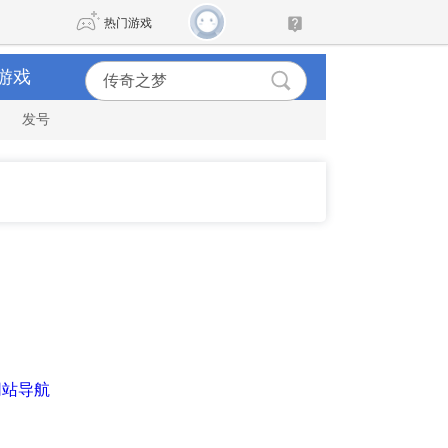
热门游戏
游戏
发号
DNF
传奇4
剑网3旗舰版
新天龙八部
自由
诛仙世界
新仙侠5
网站导航